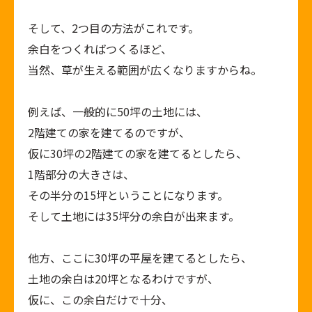
そして、
2
つ目の方法がこれです。
余白をつくればつくるほど、
当然、草が生える範囲が広くなりますからね。
例えば、一般的に
50
坪の土地には、
2階建ての家を建てるのですが、
仮に
30
坪の
2
階建ての家を建てるとしたら、
1階部分の大きさは、
その半分の
15
坪ということになります。
そして土地には
35
坪分の余白が出来ます。
他方、ここに
30
坪の平屋を建てるとしたら、
土地の余白は
20
坪となるわけですが、
仮に、この余白だけで十分、