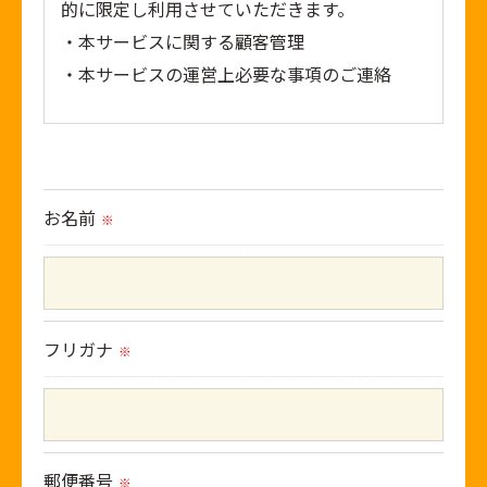
的に限定し利用させていただきます。
・本サービスに関する顧客管理
・本サービスの運営上必要な事項のご連絡
＜個人情報の提供について＞
当社ではお客様の同意を得た場合または法令に
定められた場合を除き、
お名前
※
取得した個人情報を第三者に提供することはい
たしません。
＜個人情報の委託について＞
フリガナ
※
当社では、利用目的の達成に必要な範囲におい
て、個人情報を外部に委託する場合がありま
す。
これらの委託先に対しては個人情報保護契約等
郵便番号
※