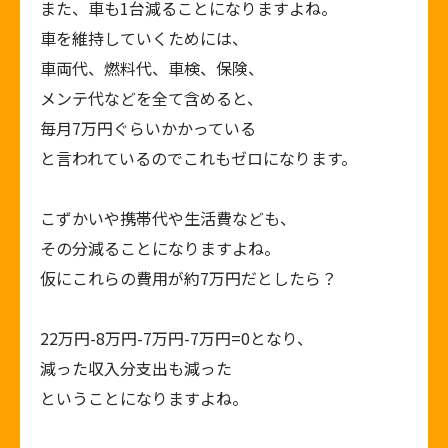
また、車も
1
台減ることになりますよね。
車を維持していくためには、
車両代、燃料代、車検、保険、
メンテ代などを全て含めると、
毎月
7
万円ぐらいかかっている
と言われているのでこれもゼロになります。
こずかいや携帯代や生活費なども、
その分減ることになりますよね。
仮にこれらの費用が約
7
万円だとしたら？
22万円
-8
万円
-7
万円
-7
万円
=0
となり、
減った収入分支出も減った
ということになりますよね。