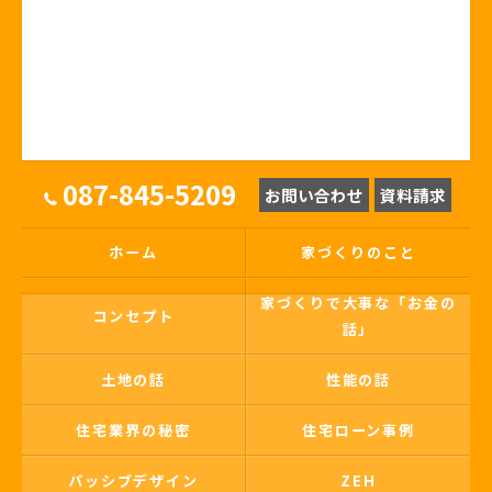
087-845-5209
お問い合わせ
資料請求
ホーム
家づくりのこと
家づくりで大事な「お金の
コンセプト
話」
土地の話
性能の話
住宅業界の秘密
住宅ローン事例
パッシブデザイン
ZEH