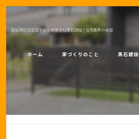
高松市の注文住宅なら有限会社黒石建設 | 住宅業界の秘密
ホーム
家づくりのこと
黒石建設
コンセプト
パッシブデ
家づくりで大事な「お金の話」
ZEH
土地の話
安心の保証
性能の話
お客様の声
住宅業界の秘密