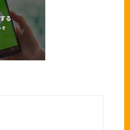
談する
うぞ