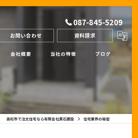
087-845-5209
お問い合わせ
資料請求
会社概要
当社の特徴
ブログ
間取り
スタッフブログ
進め方
SIMPLE NOTE BLOG
ライフプランシミュレーション
保証
高松市で注文住宅なら有限会社黒石建設
住宅業界の秘密
断熱