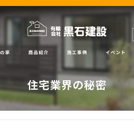
の家
商品紹介
施工事例
イベント
ザイン
natural
イベント情報
住宅業界の秘密
SIMPLE NOTE
家づくり塾