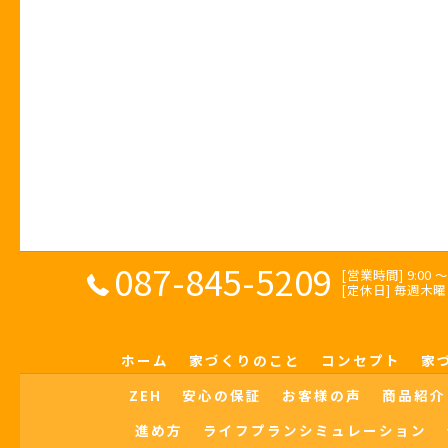
087-845-5209
[営業時間] 9:00 〜 
[定休日] 毎週
ホーム
家づくりのこと
コンセプト
家
ZEH
安心の保証
お客様の声
商品紹介
進め方
ライフプランシミュレーション