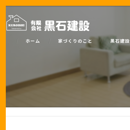
ホーム
家づくりのこと
黒石建設
コンセプト
パッシブデ
家づくりで大事な「お金の話」
ZEH
土地の話
安心の保証
性能の話
お客様の声
住宅業界の秘密
住宅ローン事例