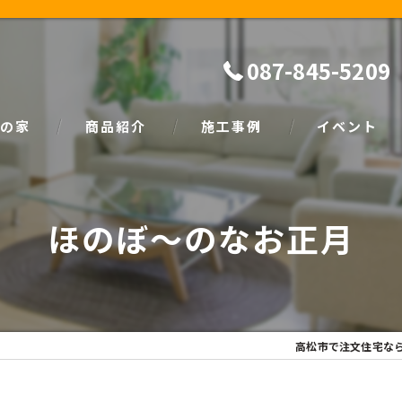
087-845-5209
の家
商品紹介
施工事例
イベント
ザイン
natural
イベント情報
ほのぼ～のなお正月
SIMPLE NOTE
家づくり塾
高松市で注文住宅な