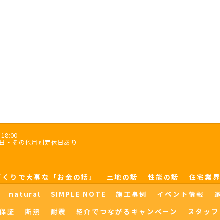
18:00
木曜日・その他月別定休日あり
づくりで大事な「お金の話」
土地の話
性能の話
住宅業
natural
SIMPLE NOTE
施工事例
イベント情報
保証
断熱
耐震
紹介でつながるキャンペーン
スタッフ