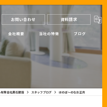
お問い合わせ
資料請求
会社概要
当社の特徴
ブログ
間取り
スタッフブログ
進め方
SIMPLE NOTE BLOG
ライフプランシミュレーション
保証
ら有限会社黒石建設
スタッフブログ
ほのぼ～のなお正月
断熱
耐震