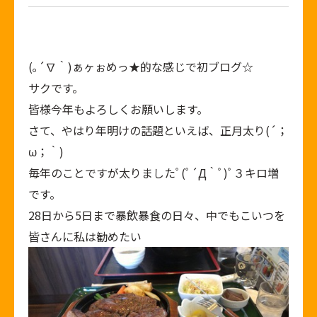
(｡´∇｀)ぁヶぉめっ★的な感じで初ブログ☆
サクです。
皆様今年もよろしくお願いします。
さて、やはり年明けの話題といえば、正月太り(´；
ω；｀)
毎年のことですが太りましたﾟ(ﾟ´Д｀ﾟ)ﾟ３キロ増
です。
28日から5日まで暴飲暴食の日々、中でもこいつを
皆さんに私は勧めたい