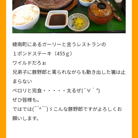
綾南町にあるガーリーと言うレストランの
１ポンドステーキ（455ｇ）
ワイルドだろぉ
兄弟子に豚野郎と罵られながらも動き出した箸は止
まらない
ペロリと完食・・・・・太るぜ(´∀｀*)
ぜひ皆様も。
ではでは(￣^￣)ゞこんな豚野郎ですがよろしくお
願いします。