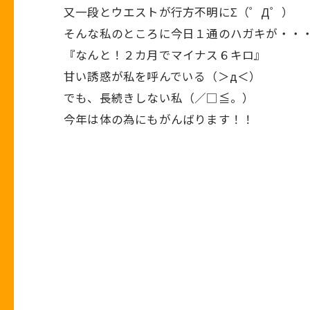
又一段とウエストが行方不明にΣ（゜Д゜）
そんな私のところに今日１通のハガキが・・
『なんと！２カ月でマイナス６キロ』
甘い誘惑が私を呼んでいる（＞д＜）
でも、長続きしない私（／□≦。）
今年は体の為にもがんばります！！