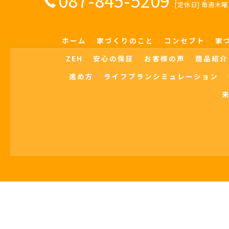
087-845-5209
[定休日] 毎週
ホーム
家づくりのこと
コンセプト
家
ZEH
安心の保証
お客様の声
商品紹介
進め方
ライフプランシミュレーション