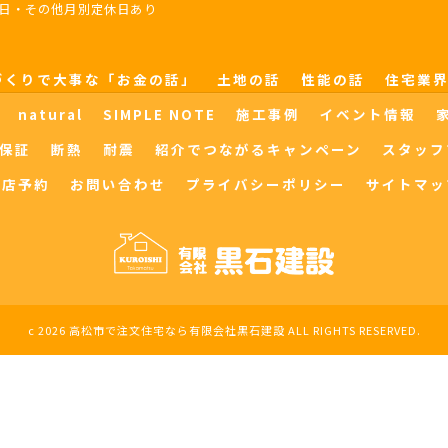
木曜日・その他月別定休日あり
づくりで大事な「お金の話」
土地の話
性能の話
住宅業
natural
SIMPLE NOTE
施工事例
イベント情報
保証
断熱
耐震
紹介でつながるキャンペーン
スタッフ
来店予約
お問い合わせ
プライバシーポリシー
サイトマッ
c 2026 高松市で注文住宅なら有限会社黒石建設 ALL RIGHTS RESERVED.