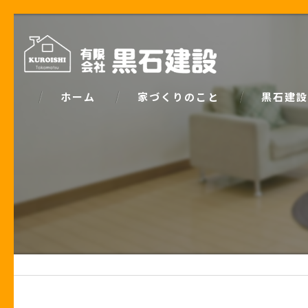
ホーム
家づくりのこと
黒石建設
コンセプト
パッシブデ
家づくりで大事な「お金の話」
ZEH
土地の話
安心の保証
性能の話
お客様の声
住宅業界の秘密
住宅ローン事例