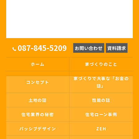
087-845-5209
お問い合わせ
資料請求
ホーム
家づくりのこと
家づくりで大事な「お金の
コンセプト
話」
土地の話
性能の話
住宅業界の秘密
住宅ローン事例
パッシブデザイン
ZEH