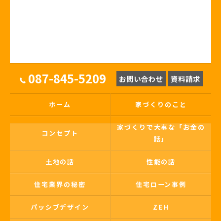
087-845-5209
お問い合わせ
資料請求
ホーム
家づくりのこと
家づくりで大事な「お金の
コンセプト
話」
土地の話
性能の話
住宅業界の秘密
住宅ローン事例
パッシブデザイン
ZEH