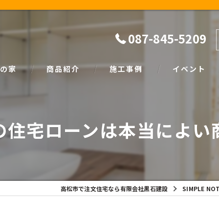
087-845-5209
の家
商品紹介
施工事例
イベント
ザイン
natural
イベント情報
の住宅ローンは本当によい
SIMPLE NOTE
家づくり塾
高松市で注文住宅なら有限会社黒石建設
SIMPLE NO