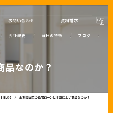
お問い合わせ
資料請求
会社概要
当社の特徴
ブログ
間取り
スタッフブログ
商品なのか？
進め方
SIMPLE NOTE BLOG
ライフプランシミュレーション
保証
TE BLOG
全期間固定の住宅ローンは本当によい商品なのか？
断熱
耐震