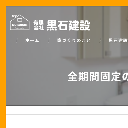
ホーム
家づくりのこと
黒石建設
コンセプト
パッシブデ
全期間固定
家づくりで大事な「お金の話」
ZEH
土地の話
安心の保証
性能の話
お客様の声
住宅業界の秘密
住宅ローン事例