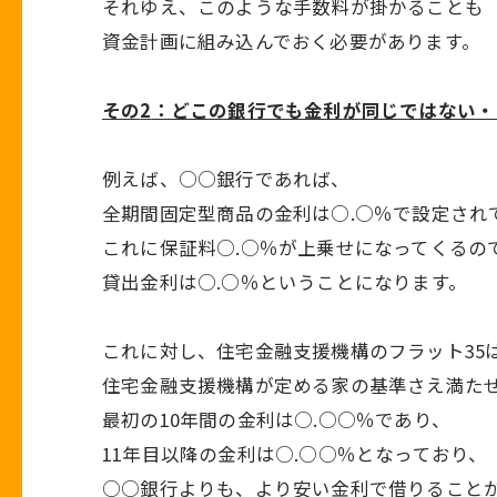
それゆえ、このような手数料が掛かることも
資金計画に組み込んでおく必要があります。
その
2
：どこの銀行でも金利が同じではない・
例えば、○○銀行であれば、
全期間固定型商品の金利は○
.
○％で設定され
これに保証料○
.
○％が上乗せになってくるの
貸出金利は○
.
○％ということになります。
これに対し、住宅金融支援機構のフラット
35
住宅金融支援機構が定める家の基準さえ満た
最初の
10
年間の金利は○
.
○○％であり、
11年目以降の金利は○
.
○○％となっており、
○○銀行よりも、より安い金利で借りること