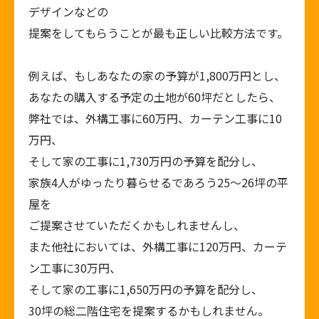
デザインなどの
提案をしてもらうことが最も正しい比較方法です。
例えば、もしあなたの家の予算が
1,800
万円とし、
あなたの購入する予定の土地が
60
坪だとしたら、
弊社では、外構工事に
60
万円、カーテン工事に
10
万円、
そして家の工事に
1,730
万円の予算を配分し、
家族
4
人がゆったり暮らせるであろう
25
〜
26
坪の平
屋を
ご提案させていただくかもしれませんし、
また他社においては、外構工事に
120
万円、カーテ
ン工事に
30
万円、
そして家の工事に
1,650
万円の予算を配分し、
30
坪の総二階住宅を提案するかもしれません。