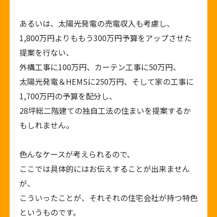
あるいは、太陽光発電の売電収入も考慮し、
1,800
万円よりももう
300
万円予算をアップさせた
提案を行ない、
外構工事に
100
万円、カーテン工事に
50
万円、
太陽光発電＆
HEMS
に
250
万円、そして家の工事に
1,700
万円の予算を配分し、
28
坪総二階建ての独自工法の住まいを提案するか
もしれません。
色んなケースが考えられるので、
ここでは具体的にはお伝えすることが出来ません
が、
こういったことが、それそれの住宅会社が持つ特色
というものです。