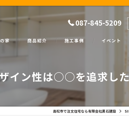
087-845-5209
の家
商品紹介
施工事例
イベント
ザイン
natural
イベント情報
ザイン性は○○を追求し
SIMPLE NOTE
家づくり塾
高松市で注文住宅なら有限会社黒石建設
S