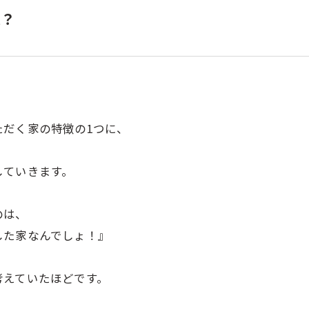
果？
だく家の特徴の1つに、
していきます。
のは、
した家なんでしょ！』
考えていたほどです。