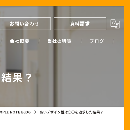
お問い合わせ
資料請求
会社概要
当社の特徴
ブログ
間取り
スタッフブログ
た結果？
進め方
SIMPLE NOTE BLOG
ライフプランシミュレーション
保証
IMPLE NOTE BLOG
高いデザイン性は○○を追求した結果？
断熱
耐震