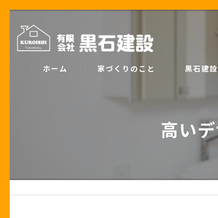
ホーム
家づくりのこと
黒石建設
コンセプト
パッシブデ
高いデ
家づくりで大事な「お金の話」
ZEH
土地の話
安心の保証
性能の話
お客様の声
住宅業界の秘密
住宅ローン事例