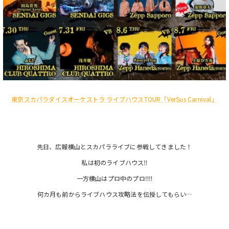
東京スカパラダイスオーケストラ ライブハウスTOUR「VerSus Carnival」
先日、広報横山とスカパラライブに参戦してきました！
私は初のライブハウス‼
一方横山はプロ中のプロ‼‼
何カ月も前からライブハウス攻略法を伝授してもらい…