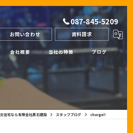
087-845-5209
お問い合わせ
資料請求
会社概要
当社の特徴
ブログ
間取り
スタッフブログ
進め方
SIMPLE NOTE BLOG
ライフプランシミュレーション
保証
文住宅なら有限会社黒石建設
スタッフブログ
charge‼
断熱