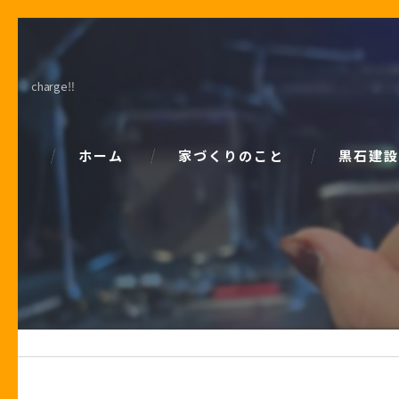
charge‼
ホーム
家づくりのこと
黒石建設
コンセプト
パッシブデ
家づくりで大事な「お金の話」
ZEH
土地の話
安心の保証
性能の話
お客様の声
住宅業界の秘密