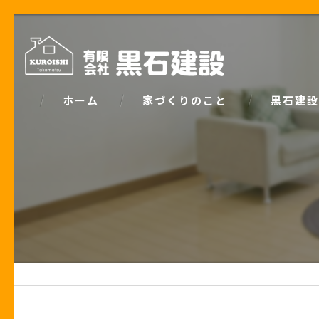
ホーム
家づくりのこと
黒石建設
コンセプト
パッシブデ
家づくりで大事な「お金の話」
ZEH
土地の話
安心の保証
性能の話
お客様の声
住宅業界の秘密
住宅ローン事例