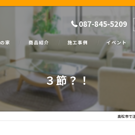
087-845-5209
の家
商品紹介
施工事例
イベント
ザイン
natural
イベント情報
３節？！
SIMPLE NOTE
家づくり塾
高松市で