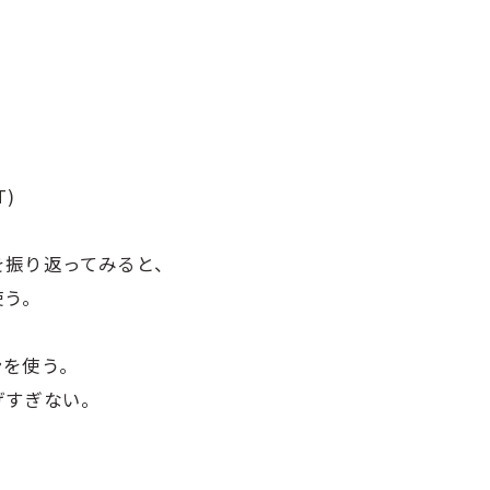
)
を振り返ってみると、
使う。
ンを使う。
げすぎない。