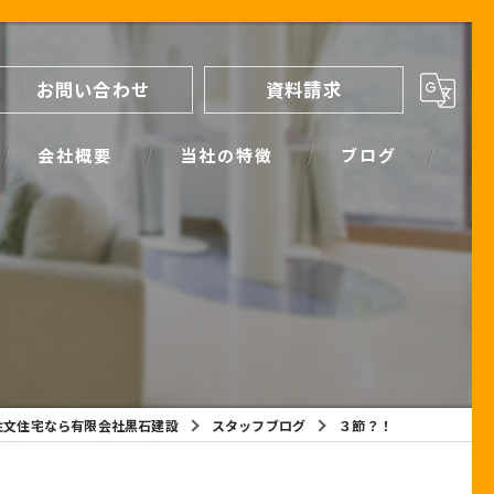
お問い合わせ
資料請求
会社概要
当社の特徴
ブログ
間取り
スタッフブログ
進め方
SIMPLE NOTE BLOG
ライフプランシミュレーション
保証
注文住宅なら有限会社黒石建設
スタッフブログ
３節？！
断熱
耐震