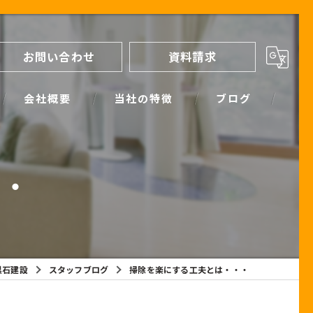
お問い合わせ
資料請求
会社概要
当社の特徴
ブログ
間取り
スタッフブログ
・・
進め方
SIMPLE NOTE BLOG
ライフプランシミュレーション
保証
黒石建設
スタッフブログ
掃除を楽にする工夫とは・・・
断熱
耐震