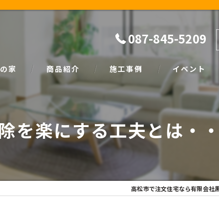
087-845-5209
の家
商品紹介
施工事例
イベント
ザイン
natural
イベント情報
除を楽にする工夫とは・
SIMPLE NOTE
家づくり塾
高松市で注文住宅なら有限会社