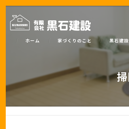
ホーム
家づくりのこと
黒石建設
コンセプト
パッシブデ
掃
家づくりで大事な「お金の話」
ZEH
土地の話
安心の保証
性能の話
お客様の声
住宅業界の秘密
住宅ローン事例