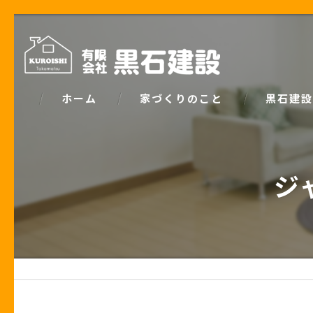
ホーム
家づくりのこと
黒石建設
コンセプト
パッシブデ
ジ
家づくりで大事な「お金の話」
ZEH
土地の話
安心の保証
性能の話
お客様の声
住宅業界の秘密
住宅ローン事例