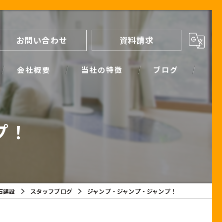
お問い合わせ
資料請求
会社概要
当社の特徴
ブログ
間取り
スタッフブログ
プ！
進め方
SIMPLE NOTE BLOG
ライフプランシミュレーション
保証
石建設
スタッフブログ
ジャンプ・ジャンプ・ジャンプ！
断熱
耐震