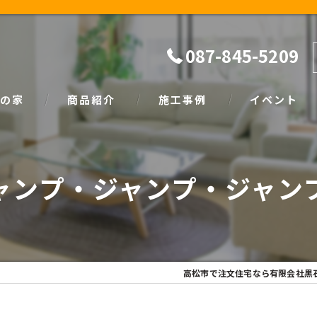
087-845-5209
の家
商品紹介
施工事例
イベント
ザイン
natural
イベント情報
ャンプ・ジャンプ・ジャン
SIMPLE NOTE
家づくり塾
高松市で注文住宅なら有限会社黒