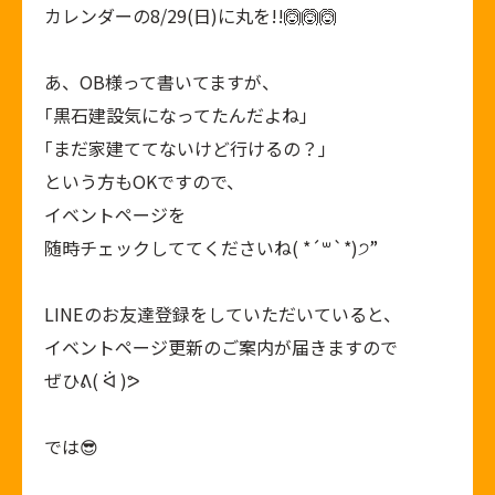
カレンダーの8/29(日)に丸を!!🙆🙆🙆
あ、OB様って書いてますが、
｢黒石建設気になってたんだよね｣
｢まだ家建ててないけど行けるの？｣
という方もOKですので、
イベントページを
随時チェックしててくださいね( *´꒳`*)੭”
LINEのお友達登録
をしていただいていると、
イベントページ更新のご案内が届きますので
ぜひᕕ( ᐛ )ᕗ
では😎