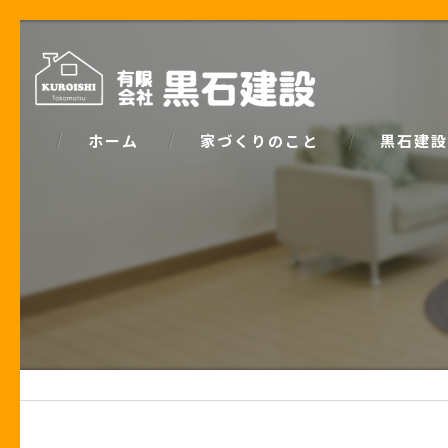
ホーム
家づくりのこと
黒石建設
コンセプト
パッシブデ
家づくりで大事な「お金の話」
ZEH
土地の話
安心の保証
性能の話
お客様の声
住宅業界の秘密
住宅ローン事例