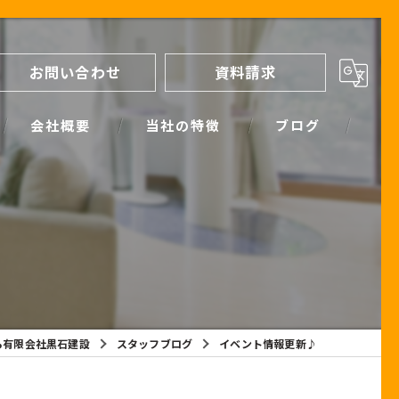
お問い合わせ
資料請求
会社概要
当社の特徴
ブログ
間取り
スタッフブログ
進め方
SIMPLE NOTE BLOG
ライフプランシミュレーション
保証
ら有限会社黒石建設
スタッフブログ
イベント情報更新♪
断熱
耐震