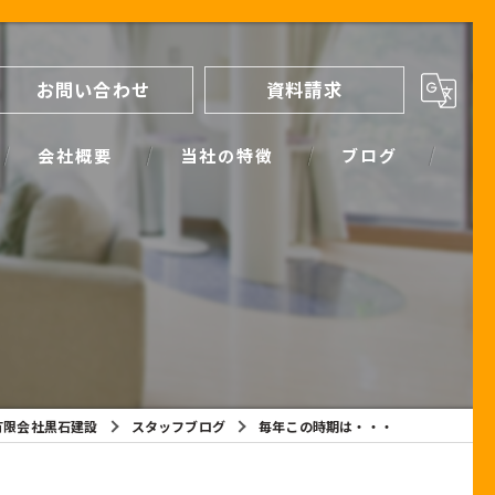
お問い合わせ
資料請求
会社概要
当社の特徴
ブログ
間取り
スタッフブログ
進め方
SIMPLE NOTE BLOG
ライフプランシミュレーション
保証
有限会社黒石建設
スタッフブログ
毎年この時期は・・・
断熱
耐震