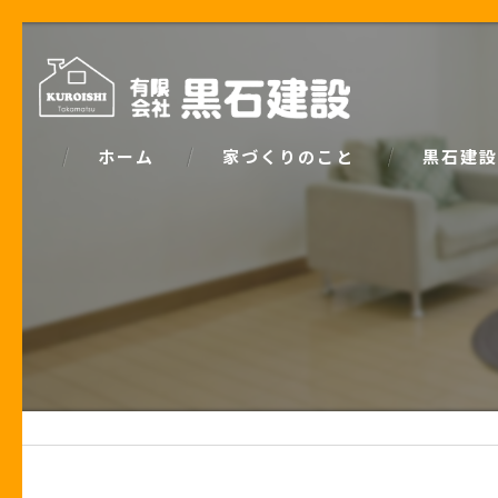
ホーム
家づくりのこと
黒石建設
コンセプト
パッシブデ
家づくりで大事な「お金の話」
ZEH
土地の話
安心の保証
性能の話
お客様の声
住宅業界の秘密
住宅ローン事例