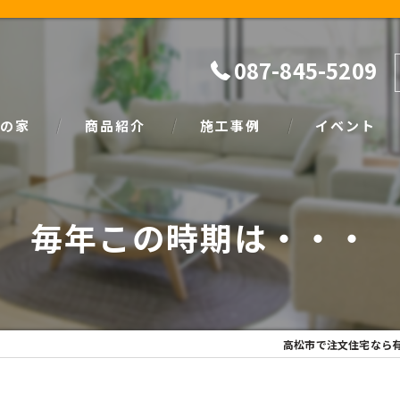
087-845-5209
の家
商品紹介
施工事例
イベント
ザイン
natural
イベント情報
毎年この時期は・・・
SIMPLE NOTE
家づくり塾
高松市で注文住宅なら