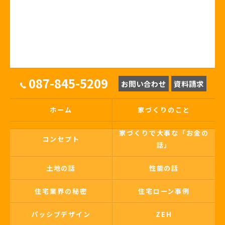
087-845-5209
お問い合わせ
資料請求
ホーム
家づくりのこと
家づくりで大事な「お金の
コンセプト
話」
土地の話
性能の話
住宅業界の秘密
住宅ローン事例
パッシブデザイン
ZEH