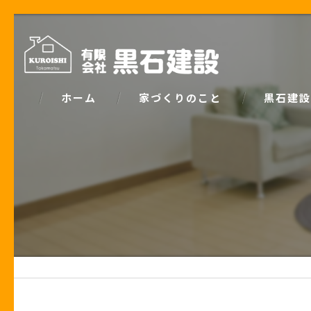
ホーム
家づくりのこと
黒石建設
コンセプト
パッシブデ
家づくりで大事な「お金の話」
ZEH
土地の話
安心の保証
性能の話
お客様の声
住宅業界の秘密
住宅ローン事例