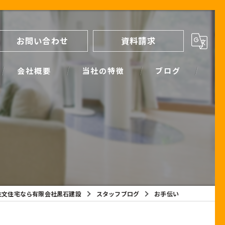
お問い合わせ
資料請求
会社概要
当社の特徴
ブログ
間取り
スタッフブログ
進め方
SIMPLE NOTE BLOG
ライフプランシミュレーション
保証
注文住宅なら有限会社黒石建設
スタッフブログ
お手伝い
断熱
耐震