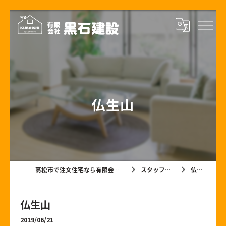
仏生山
高松市で注文住宅なら有限会社黒石建設
スタッフブログ
仏生山
仏生山
2019/06/21