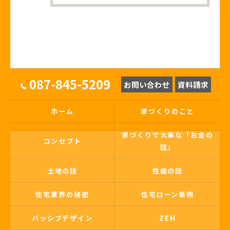
087-845-5209
お問い合わせ
資料請求
ホーム
家づくりのこと
家づくりで大事な「お金の
コンセプト
話」
土地の話
性能の話
住宅業界の秘密
住宅ローン事例
パッシブデザイン
ZEH