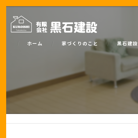
ホーム
家づくりのこと
黒石建設
コンセプト
パッシブデ
家づくりで大事な「お金の話」
ZEH
土地の話
安心の保証
性能の話
お客様の声
住宅業界の秘密
住宅ローン事例