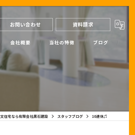
お問い合わせ
資料請求
会社概要
当社の特徴
ブログ
間取り
スタッフブログ
進め方
SIMPLE NOTE BLOG
ライフプランシミュレーション
保証
注文住宅なら有限会社黒石建設
スタッフブログ
10連休♫
断熱
耐震