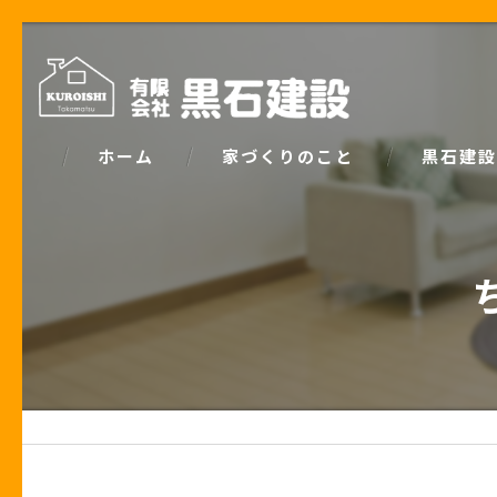
ホーム
家づくりのこと
黒石建設
コンセプト
パッシブデ
家づくりで大事な「お金の話」
ZEH
土地の話
安心の保証
性能の話
お客様の声
住宅業界の秘密
住宅ローン事例