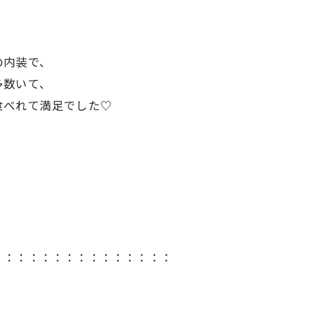
の内装で、
多数いて、
食べれて満足でした♡
！
：：：：：：：：：：：：：：：
！