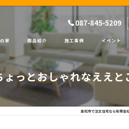
087-845-5209
の家
商品紹介
施工事例
イベント
ザイン
natural
イベント情報
ちょっとおしゃれなええと
SIMPLE NOTE
家づくり塾
高松市で注文住宅なら有限会