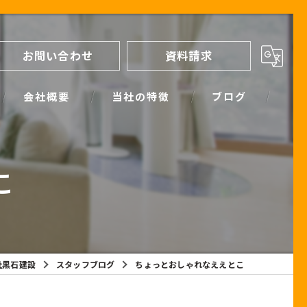
お問い合わせ
資料請求
会社概要
当社の特徴
ブログ
間取り
スタッフブログ
こ
進め方
SIMPLE NOTE BLOG
ライフプランシミュレーション
保証
社黒石建設
スタッフブログ
ちょっとおしゃれなええとこ
断熱
耐震