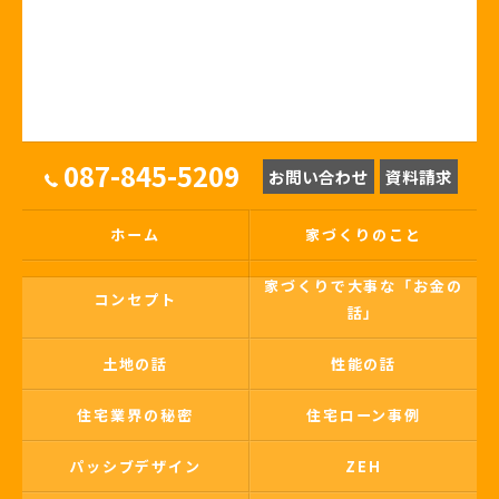
087-845-5209
お問い合わせ
資料請求
ホーム
家づくりのこと
家づくりで大事な「お金の
コンセプト
話」
土地の話
性能の話
住宅業界の秘密
住宅ローン事例
パッシブデザイン
ZEH