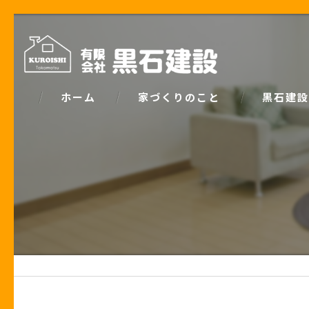
ホーム
家づくりのこと
黒石建設
コンセプト
パッシブデ
家づくりで大事な「お金の話」
ZEH
土地の話
安心の保証
性能の話
お客様の声
住宅業界の秘密
住宅ローン事例