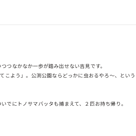
いつつなかなか一歩が踏み出せない吉見です。
ってこよう」。公渕公園ならどっかに虫おるやろ～、とい
ついでにトノサマバッタも捕まえて、２匹お持ち帰り。