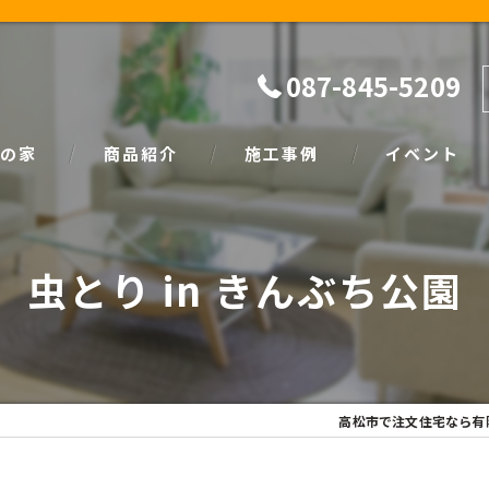
087-845-5209
の家
商品紹介
施工事例
イベント
ザイン
natural
イベント情報
虫とり in きんぶち公園
SIMPLE NOTE
家づくり塾
高松市で注文住宅なら有