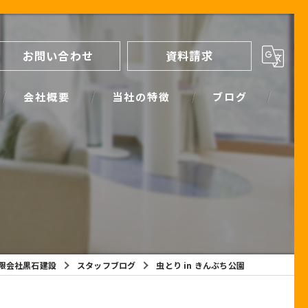
お問い合わせ
資料請求
会社概要
当社の特徴
ブログ
間取り
スタッフブログ
進め方
SIMPLE NOTE BLOG
ライフプランシミュレーション
保証
限会社黒石建設
スタッフブログ
虫とり in きんぶち公園
断熱
耐震