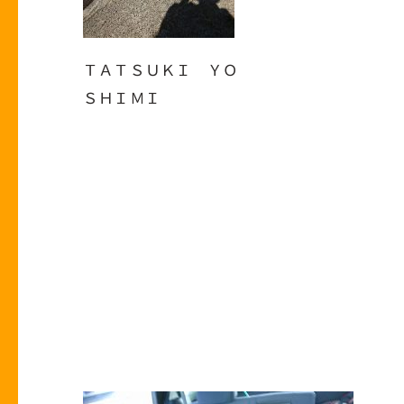
ＴＡＴＳＵＫＩ ＹＯ
ＳＨＩＭＩ