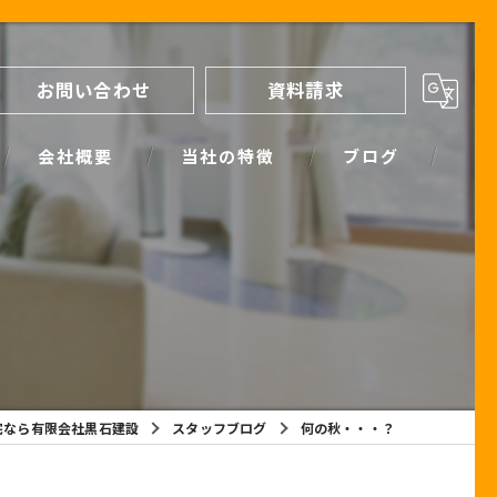
お問い合わせ
資料請求
会社概要
当社の特徴
ブログ
間取り
スタッフブログ
進め方
SIMPLE NOTE BLOG
ライフプランシミュレーション
保証
宅なら有限会社黒石建設
スタッフブログ
何の秋・・・？
断熱
耐震