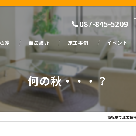
087-845-5209
の家
商品紹介
施工事例
イベント
ザイン
natural
イベント情報
何の秋・・・？
SIMPLE NOTE
家づくり塾
高松市で注文住