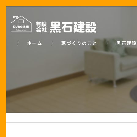
ホーム
家づくりのこと
黒石建設
コンセプト
パッシブデ
家づくりで大事な「お金の話」
ZEH
土地の話
安心の保証
性能の話
お客様の声
住宅業界の秘密
住宅ローン事例