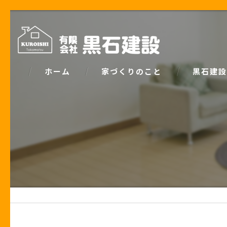
ホーム
家づくりのこと
黒石建設
コンセプト
パッシブデ
家づくりで大事な「お金の話」
ZEH
土地の話
安心の保証
性能の話
お客様の声
住宅業界の秘密
住宅ローン事例