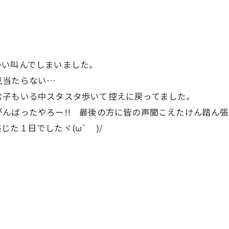
つい叫んでしまいました。
見当たらない…
む子もいる中スタスタ歩いて控えに戻ってました。
んばったやろー!! 最後の方に皆の声聞こえたけん踏ん張
た１日でしたヾ(ω` )/