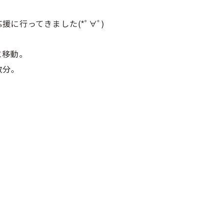
に行ってきました(*ﾟ∀ﾟ)
に移動。
数分。