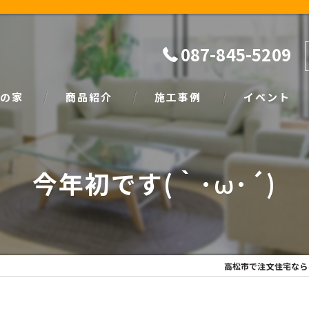
087-845-5209
の家
商品紹介
施工事例
イベント
ザイン
natural
イベント情報
今年初です(｀･ω･´)
SIMPLE NOTE
家づくり塾
高松市で注文住宅なら