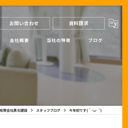
お問い合わせ
資料請求
会社概要
当社の特徴
ブログ
間取り
スタッフブログ
進め方
SIMPLE NOTE BLOG
ライフプランシミュレーション
保証
有限会社黒石建設
スタッフブログ
今年初です(｀･ω･´)
断熱
耐震