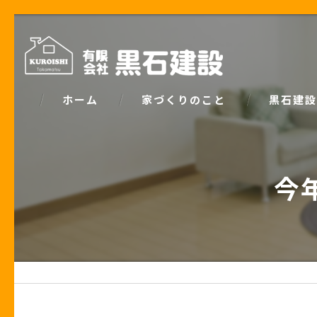
ホーム
家づくりのこと
黒石建設
コンセプト
パッシブデ
今
家づくりで大事な「お金の話」
ZEH
土地の話
安心の保証
性能の話
お客様の声
住宅業界の秘密
住宅ローン事例