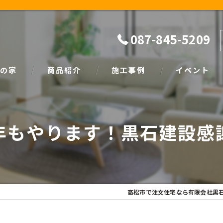
087-845-5209
の家
商品紹介
施工事例
イベント
ザイン
natural
イベント情報
年もやります！黒石建設感
SIMPLE NOTE
家づくり塾
高松市で注文住宅なら有限会社黒