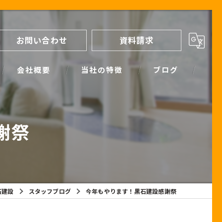
お問い合わせ
資料請求
会社概要
当社の特徴
ブログ
間取り
スタッフブログ
謝祭
進め方
SIMPLE NOTE BLOG
ライフプランシミュレーション
保証
石建設
スタッフブログ
今年もやります！黒石建設感謝祭
断熱
耐震