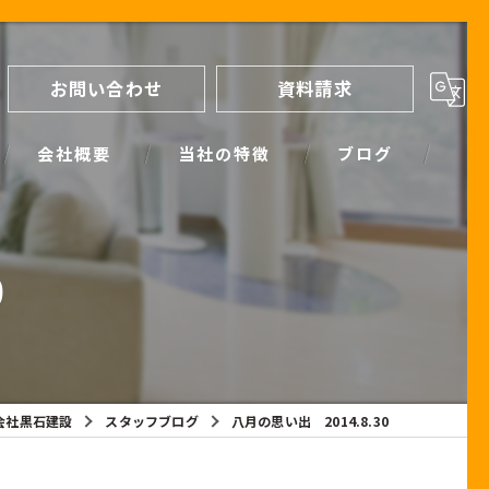
お問い合わせ
資料請求
会社概要
当社の特徴
ブログ
間取り
スタッフブログ
0
進め方
SIMPLE NOTE BLOG
ライフプランシミュレーション
保証
会社黒石建設
スタッフブログ
八月の思い出 2014.8.30
断熱
耐震