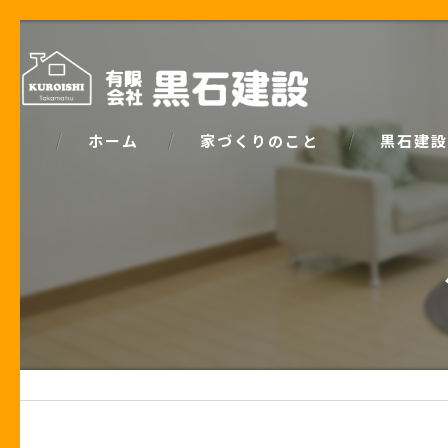
ホーム
家づくりのこと
黒石建設
コンセプト
パッシブデ
家づくりで大事な「お金の話」
ZEH
土地の話
安心の保証
性能の話
お客様の声
住宅業界の秘密
住宅ローン事例