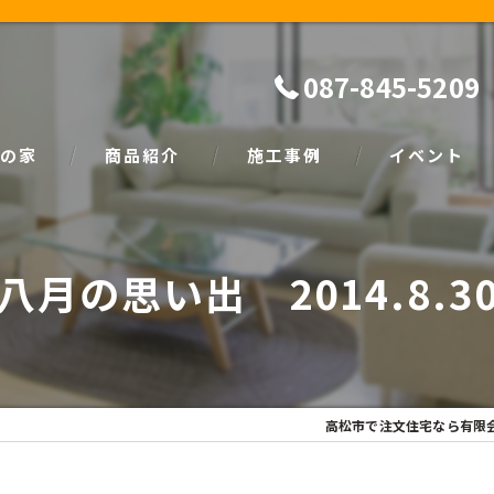
087-845-5209
の家
商品紹介
施工事例
イベント
ザイン
natural
イベント情報
八月の思い出 2014.8.3
SIMPLE NOTE
家づくり塾
高松市で注文住宅なら有限