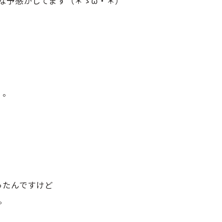
な予感がしてます（＊ゝω・＊）
。。
ったんですけど
。