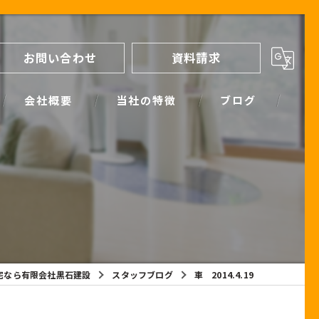
お問い合わせ
資料請求
会社概要
当社の特徴
ブログ
間取り
スタッフブログ
進め方
SIMPLE NOTE BLOG
ライフプランシミュレーション
保証
宅なら有限会社黒石建設
スタッフブログ
車 2014.4.19
断熱
耐震