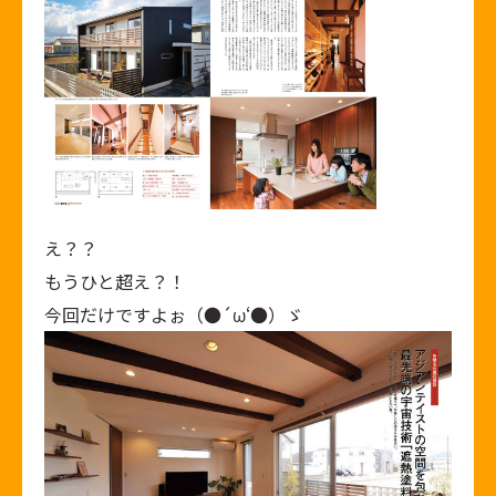
え？？
もうひと超え？！
今回だけですよぉ（●´ω‘●）ゞ