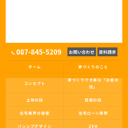
087-845-5209
お問い合わせ
資料請求
ホーム
家づくりのこと
家づくりで大事な「お金の
コンセプト
話」
土地の話
性能の話
住宅業界の秘密
住宅ローン事例
パッシブデザイン
ZEH