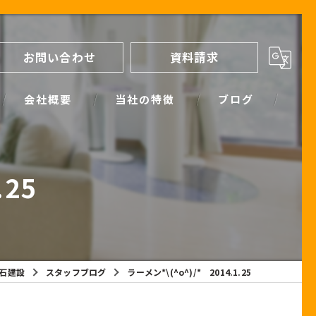
お問い合わせ
資料請求
会社概要
当社の特徴
ブログ
間取り
スタッフブログ
.25
進め方
SIMPLE NOTE BLOG
ライフプランシミュレーション
保証
石建設
スタッフブログ
ラーメン*\(^o^)/* 2014.1.25
断熱
耐震