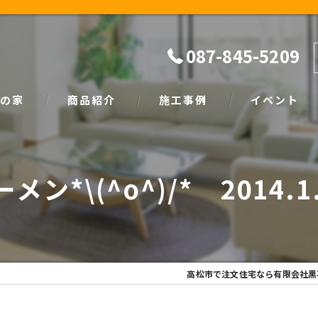
087-845-5209
の家
商品紹介
施工事例
イベント
ザイン
natural
イベント情報
メン*\(^o^)/* 2014.1
SIMPLE NOTE
家づくり塾
高松市で注文住宅なら有限会社黒