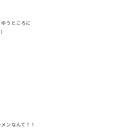
とゆうところに
＊）
ーメンなんて！！