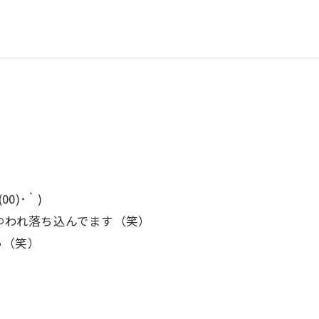
0)･｀)
とゆわれ落ち込んでます（笑）
っ（笑）