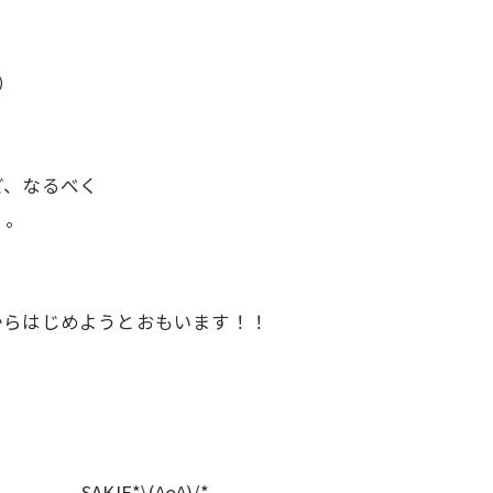
・
）
ど、なるべく
。。
からはじめようとおもいます！！
o^)/*