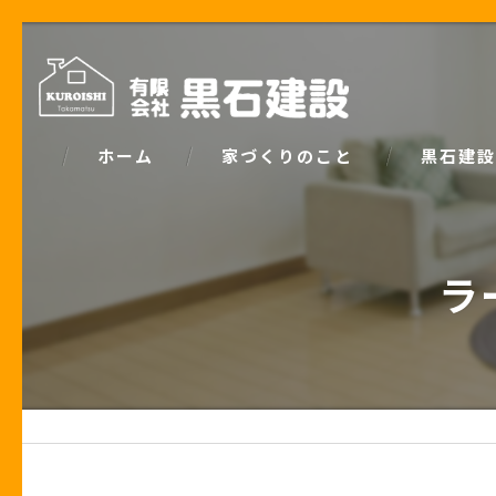
ホーム
家づくりのこと
黒石建設
コンセプト
パッシブデ
ラー
家づくりで大事な「お金の話」
ZEH
土地の話
安心の保証
性能の話
お客様の声
住宅業界の秘密
住宅ローン事例