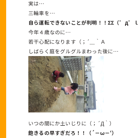
実は…
三輪車を…
自ら運転できないことが判明！！ΣΣ（゜д゜
今年４歳なのに…
若干心配になります（；´＿｀Ａ
しばらく庭をグルグルまわった後に…
いつの間にか土いじりに（；´Д｀）
飽きるの早すぎだろ！！（´－ω－‘）