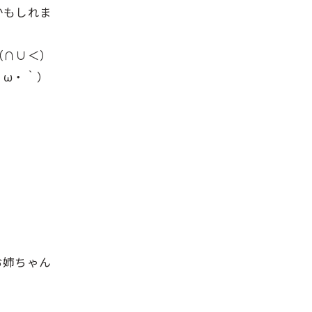
かもしれま
（∩∪＜）
・ω・｀）
お姉ちゃん