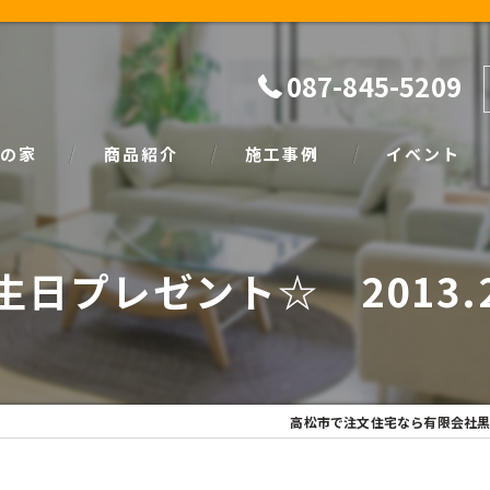
087-845-5209
の家
商品紹介
施工事例
イベント
ザイン
natural
イベント情報
生日プレゼント☆ 2013.2
SIMPLE NOTE
家づくり塾
高松市で注文住宅なら有限会社