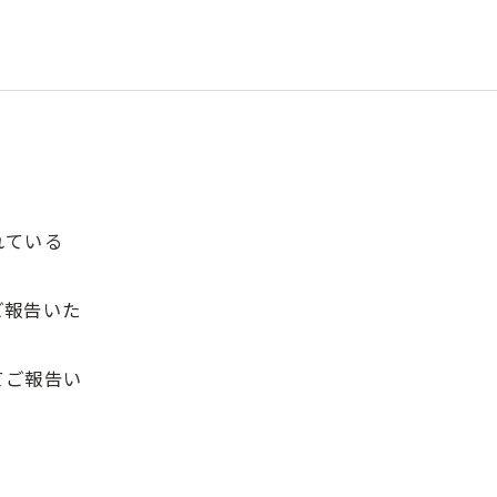
れている
ご報告いた
てご報告い