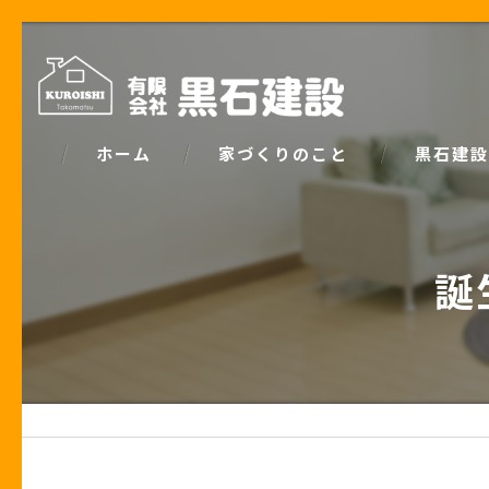
ホーム
家づくりのこと
黒石建設
コンセプト
パッシブデ
誕
家づくりで大事な「お金の話」
ZEH
土地の話
安心の保証
性能の話
お客様の声
住宅業界の秘密
住宅ローン事例