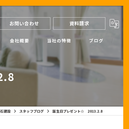
お問い合わせ
資料請求
会社概要
当社の特徴
ブログ
間取り
スタッフブログ
.8
進め方
SIMPLE NOTE BLOG
ライフプランシミュレーション
保証
黒石建設
スタッフブログ
誕生日プレゼント☆ 2013.2.8
断熱
耐震