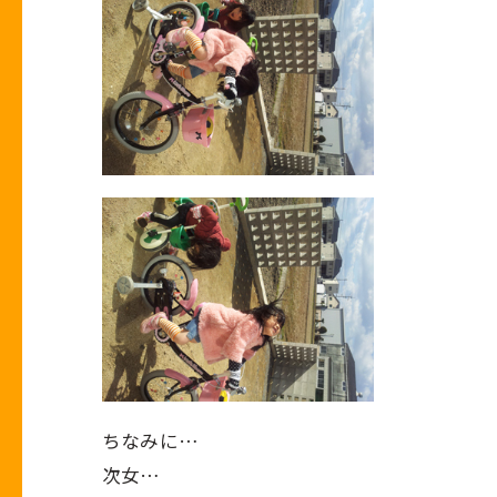
ちなみに…
次女…