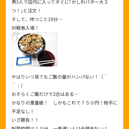
男3人で店内に入ってすぐに｢かしわバター大３
つ！｣と注文！
そして、待つこと10分…
対戦者入場！
やはりいつ見てもご飯の量がハンパない！（＾
＾：）
おそらくご飯だけで2合はある…
かなりの重量級！ しかもこれで７５０円！相手に
不足なし！
いざ勝負！！
制限時間は１０分。一番遅い人は全額支払い！