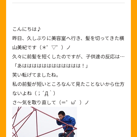
こんにちは♪
昨日、久しぶりに美容室へ行き、髪を切ってきた横
山美紀です（＊゜▽゜）ノ
久々に前髪を短くしたのですが、子供達の反応は…
「あはははははははははははは！」
笑い転げてましたね。
私の前髪が短いところなんて見たことないから仕方
ないよね（；´Д｀）
さ～気を取り直して（＝゜ω゜）ノ