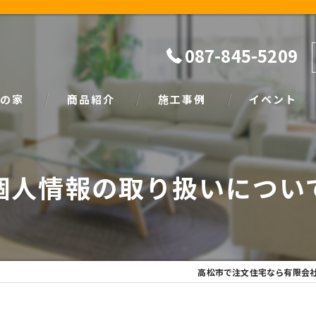
087-845-5209
の家
商品紹介
施工事例
イベント
ザイン
natural
イベント情報
個人情報の取り扱いについ
SIMPLE NOTE
家づくり塾
高松市で注文住宅なら有限会