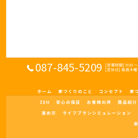
087-845-5209
[営業時間] 9:00 〜 
[定休日] 毎週
ホーム
家づくりのこと
コンセプト
家
ZEH
安心の保証
お客様の声
商品紹介
進め方
ライフプランシミュレーション