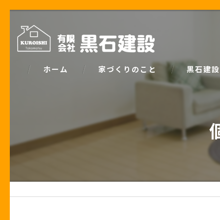
ホーム
家づくりのこと
黒石建設
コンセプト
パッシブデ
家づくりで大事な「お金の話」
ZEH
土地の話
安心の保証
性能の話
お客様の声
住宅業界の秘密
住宅ローン事例