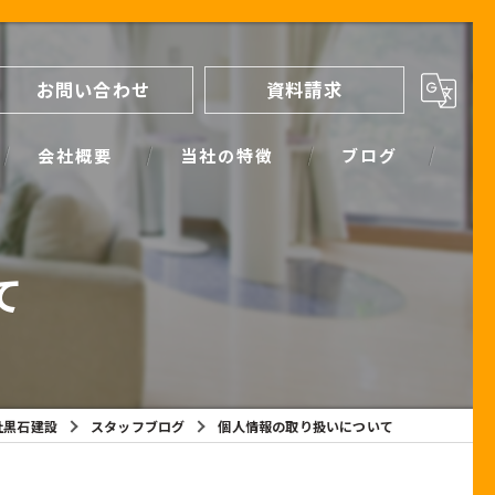
お問い合わせ
資料請求
会社概要
当社の特徴
ブログ
間取り
スタッフブログ
て
進め方
SIMPLE NOTE BLOG
ライフプランシミュレーション
保証
社黒石建設
スタッフブログ
個人情報の取り扱いについて
断熱
耐震