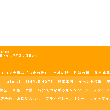
18:00
木曜日・その他月別定休日あり
づくりで大事な「お金の話」
土地の話
性能の話
住宅業
natural
SIMPLE NOTE
施工事例
イベント情報
保証
断熱
耐震
紹介でつながるキャンペーン
スタッフ
来店予約
お問い合わせ
プライバシーポリシー
サイトマッ