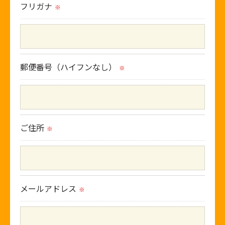
フリガナ
※
当社では、利用目的の達成に必要な範囲におい
て、個人情報を外部に委託する場合がありま
す。
これらの委託先に対しては個人情報保護契約等
郵便番号（ハイフンなし）
※
の措置をとり、適切な監督を行います。
＜個人情報の安全管理＞
当社では、個人情報の漏洩等がなされないよ
ご住所
※
う、適切に安全管理対策を実施します。
＜個人情報を与えなかった場合に生じる結果＞
必要な情報を頂けない場合は、それに対応した
メールアドレス
※
当社のサービスをご提供できない場合がござい
ますので予めご了承ください。