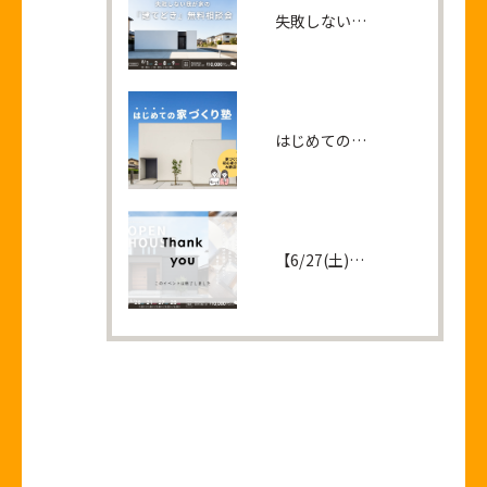
失敗しない我が家の『建てどき』無料相談会
はじめての家づくり塾
【6/27(土)・28(日)】完成見学会 ＠高松市六条町