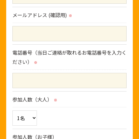
＜個人情報の開示･訂正・削除･利用停止の手続
メールアドレス (確認用)
※
について＞
当社では、お客様の個人情報の開示･訂正･削
除・利用停止の手続を定めさせて頂いておりま
す。
電話番号（当日ご連絡が取れるお電話番号を入力く
ご本人である事を確認のうえ、対応させて頂き
ださい）
※
ます。
個人情報の開示･訂正･削除・利用停止の具体的
手続きにつきましては、お電話でお問合せ下さ
い。
参加人数（大人）
※
参加人数（お子様）