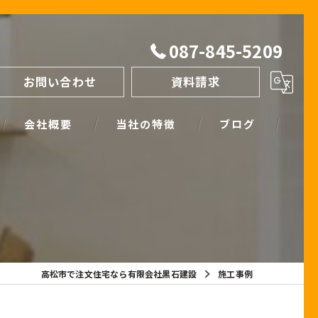
087-845-5209
お問い合わせ
資料請求
会社概要
当社の特徴
ブログ
間取り
スタッフブログ
進め方
SIMPLE NOTE BLOG
ライフプランシミュレーション
保証
高松市で注文住宅なら有限会社黒石建設
施工事例
断熱