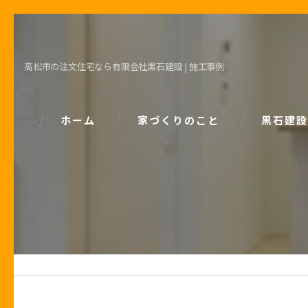
高松市の注文住宅なら有限会社黒石建設 | 施工事例
ホーム
家づくりのこと
黒石建設
コンセプト
パッシブデ
家づくりで大事な「お金の話」
ZEH
土地の話
安心の保証
性能の話
お客様の声
住宅業界の秘密