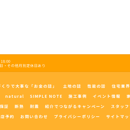
18:00
木曜日・その他月別定休日あり
づくりで大事な「お金の話」
土地の話
性能の話
住宅業
natural
SIMPLE NOTE
施工事例
イベント情報
保証
断熱
耐震
紹介でつながるキャンペーン
スタッフ
来店予約
お問い合わせ
プライバシーポリシー
サイトマッ