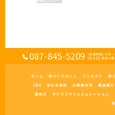
087-845-5209
[営業時間] 9:00 〜 
[定休日] 毎週
ホーム
家づくりのこと
コンセプト
家
ZEH
安心の保証
お客様の声
商品紹介
進め方
ライフプランシミュレーション