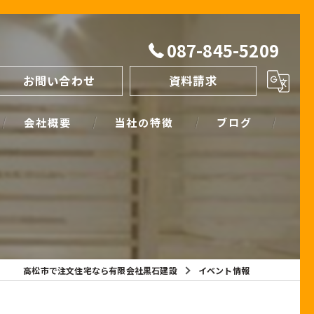
087-845-5209
お問い合わせ
資料請求
会社概要
当社の特徴
ブログ
間取り
スタッフブログ
進め方
SIMPLE NOTE BLOG
ライフプランシミュレーション
保証
高松市で注文住宅なら有限会社黒石建設
イベント情報
断熱