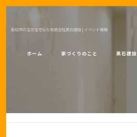
高松市の注文住宅なら有限会社黒石建設 | イベント情報
ホーム
家づくりのこと
黒石建設
コンセプト
パッシブデ
家づくりで大事な「お金の話」
ZEH
土地の話
安心の保証
性能の話
お客様の声
住宅業界の秘密